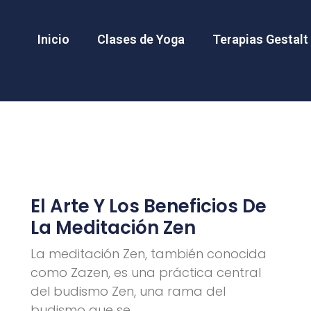
Inicio
Clases de Yoga
Terapias Gestalt
El Arte Y Los Beneficios De
La Meditación Zen
La meditación Zen, también conocida
como Zazen, es una práctica central
del budismo Zen, una rama del
budismo que se