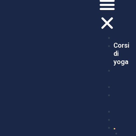
Casa
Corsi
di
yoga
Terapi
Gestalt
Ritiri
Il
luogo
Blog
Contat