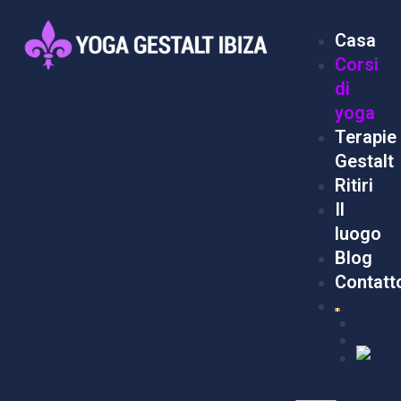
Vai
Menu
al
Casa
contenuto
Corsi
di
yoga
Terapie
Gestalt
Ritiri
Il
luogo
Blog
Contatt