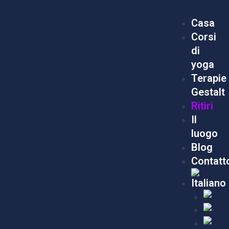
Vai
Menu
al
Casa
contenuto
Corsi
di
yoga
Terapie
Gestalt
Ritiri
Il
luogo
Blog
Contatt