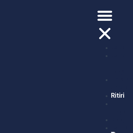
Casa
Corsi
di
yoga
Terapi
Gestalt
Ritiri
Il
luogo
Blog
Contat