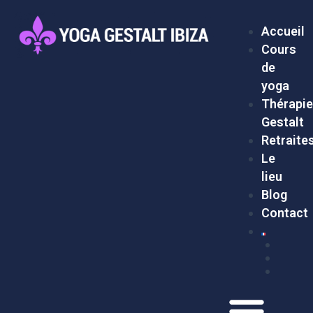
Aller
Menu
au
Accueil
contenu
Cours
de
yoga
Thérapi
Gestalt
Retraite
Le
lieu
Blog
Contact