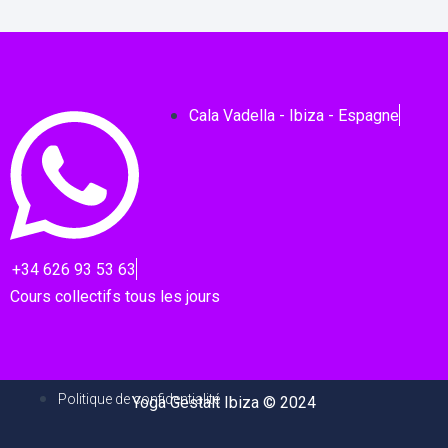
Cala Vadella - Ibiza - Espagne
+34 626 93 53 63
Cours collectifs tous les jours
Politique de confidentialité
Yoga Gestalt Ibiza © 2024
M