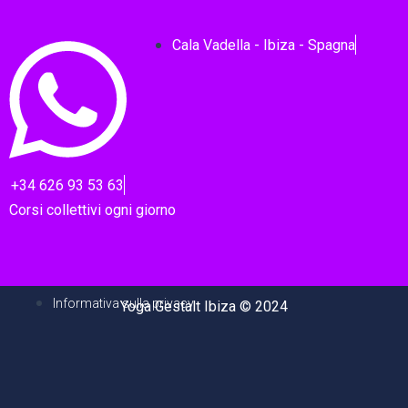
Cala Vadella - Ibiza - Spagna
+34 626 93 53 63
Corsi collettivi ogni giorno
Informativa sulla privacy
Yoga Gestalt Ibiza © 2024
M