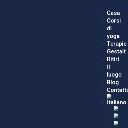
Vai
Menu
al
Casa
contenuto
Corsi
di
yoga
Terapie
Gestalt
Ritiri
Il
luogo
Blog
Contatt