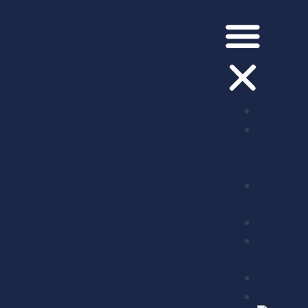
Casa
Corsi
di
yoga
Terapi
Gestalt
Ritiri
Il
luogo
Blog
Contat